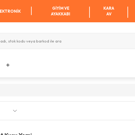
GIYIM VE
KARA
EKTRONIK
AYAKKABI
AV