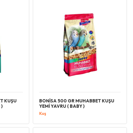
T KUŞU
BONİSA 500 GR MUHABBET KUŞU
 )
YEMİ YAVRU ( BABY )
Kuş