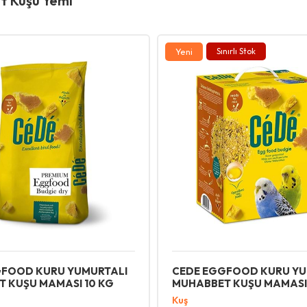
 Kuşu Yemi
Yeni
Sınırlı Stok
GFOOD KURU YUMURTALI
CEDE EGGFOOD KURU YU
 KUŞU MAMASI 10 KG
MUHABBET KUŞU MAMASI
Kuş