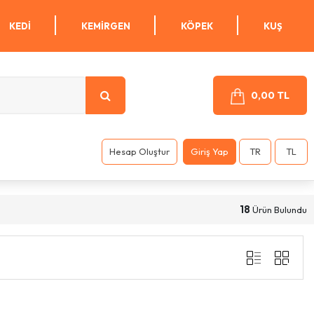
KEDI
KEMIRGEN
KÖPEK
KUŞ
0,00 TL
Hesap Oluştur
Giriş Yap
TR
TL
18
Ürün Bulundu