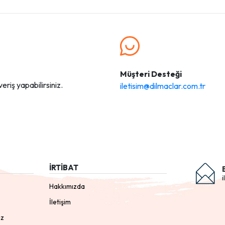
Müşteri Desteği
eriş yapabilirsiniz.
iletisim@dilmaclar.com.tr
İRTİBAT
i
Hakkımızda
İletişim
ız