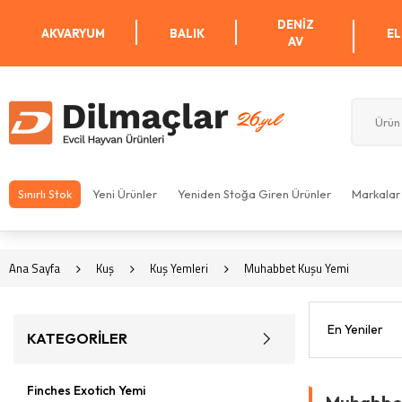
DENIZ
AKVARYUM
BALIK
EL
AV
Sınırlı Stok
Yeni Ürünler
Yeniden Stoğa Giren Ürünler
Markalar
Ana Sayfa
Kuş
Kuş Yemleri
Muhabbet Kuşu Yemi
KATEGORİLER
Finches Exotich Yemi