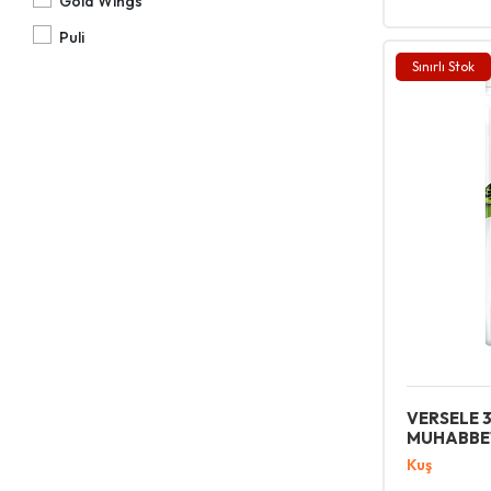
Gold Wings
Puli
Sınırlı Stok
VERSELE 3
MUHABBET
Kuş