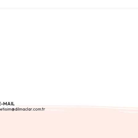
E-MAIL
letisim@dilmaclar.com.tr