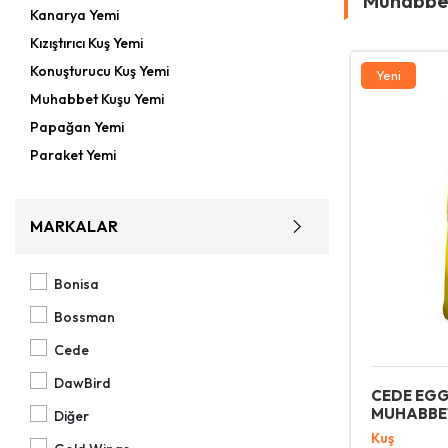
Muhabbet
Kanarya Yemi
Kızıştırıcı Kuş Yemi
Konuşturucu Kuş Yemi
Yeni
Muhabbet Kuşu Yemi
Papağan Yemi
Paraket Yemi
MARKALAR
Bonisa
Bossman
Cede
DawBird
CEDE EG
MUHABBET
Diğer
Kuş