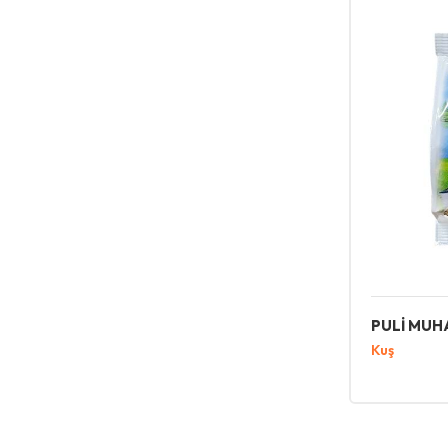
PULİ MUH
Kuş