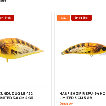
nler
nırlı Stok
Yeni
Sınırlı Stok
KUNDUZ UG LB-152
HANFISH ZIPIR SPU-94 H
MITED 3.8 CM 4 GR
LIMITED 5 CM 5 GR
Deniz Av