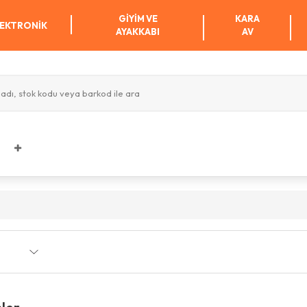
GIYIM VE
KARA
EKTRONIK
AYAKKABI
AV