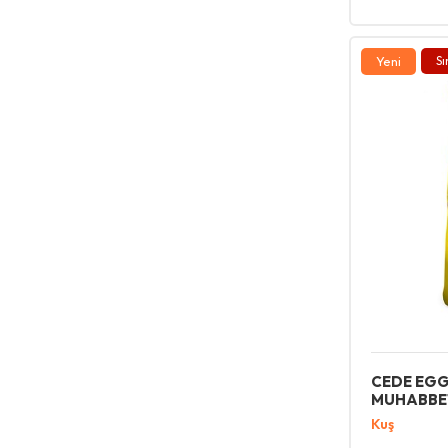
Light Diyet Kedi Maması
Muhabbet Kuşu Yemi
Yeni
Sı
Sert Yemler
Sürüngen Taban Malzemeleri
Şamandıra
Tavuk Folluk
Tavuk Yemlikleri
Teleskopik Kamışlar
Top Kedi Oyuncakları
Yaşlı Kedi Konservesi
Yaşlı Kedi Maması
Yaşlı Köpek Konservesi
Yavru Kedi Bakım Ürünleri
Yavru Kedi Konservesi
CEDE EG
MUHABBET
Yavru Kedi Maması
Kuş
Yavru Köpek Bakım Ürünleri