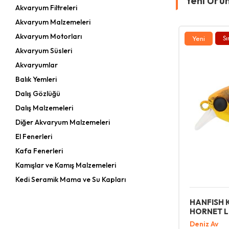
Yeni Ürü
Akvaryum Filtreleri
Akvaryum Malzemeleri
Akvaryum Motorları
Yeni
Sı
Akvaryum Süsleri
Akvaryumlar
Balık Yemleri
Dalış Gözlüğü
Dalış Malzemeleri
Diğer Akvaryum Malzemeleri
El Fenerleri
Kafa Fenerleri
Kamışlar ve Kamış Malzemeleri
Kedi Seramik Mama ve Su Kapları
Kısırlaştırılmış Kedi Konservesi
HANFISH 
Kısırlaştırılmış Kedi Maması
HORNET LI
Köpek Seramik Mama ve Su Kapları
Deniz Av