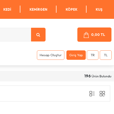
KEDI
KEMIRGEN
KÖPEK
KUŞ
0,00 TL
Hesap Oluştur
Giriş Yap
TR
TL
196
Ürün Bulundu