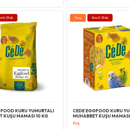
nırlı Stok
Yeni
Sınırlı Stok
GFOOD KURU YUMURTALI
CEDE EGGFOOD KURU YU
 KUŞU MAMASI 10 KG
MUHABBET KUŞU MAMASI
Kuş