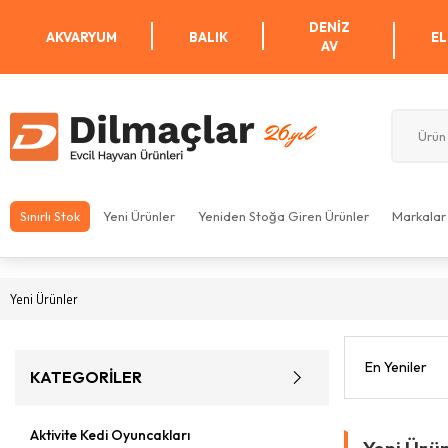
DENIZ
AKVARYUM
BALIK
EL
AV
Sınırlı Stok
Yeni Ürünler
Yeniden Stoğa Giren Ürünler
Markalar
Yeni Ürünler
KATEGORİLER
Aktivite Kedi Oyuncakları