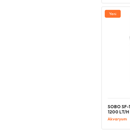
Yavru Köpek Konservesi
Yavru Köpek Maması
Yeni
Yedek Parça ve Aksesuar
Yetişkin Kedi Konservesi
Yetişkin Kedi Maması
Yetişkin Köpek Konservesi
Yetişkin Köpek Maması
SOBO SF-1
1200 LT/H
Akvaryum