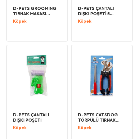
D-PETS GROOMING
D-PETS ÇANTALI
TIRNAK MAKASI
DIŞKI POŞETİ 5
KÜÇÜK
YEDEKLİ
Köpek
Köpek
D-PETS ÇANTALI
D-PETS CAT&DOG
DIŞKI POŞETİ
TÖRPÜLÜ TIRNAK
MAKASI SETİ BÜYÜK
Köpek
Köpek