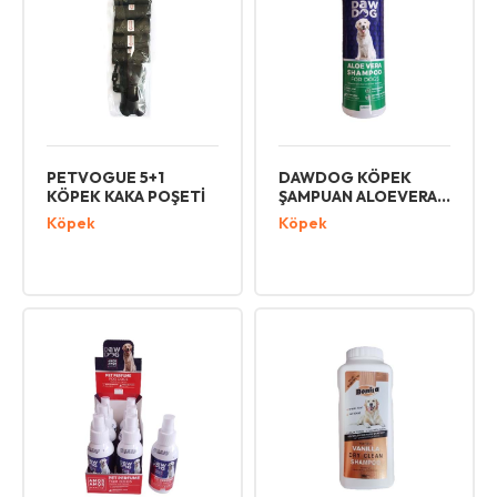
PETVOGUE 5+1
DAWDOG KÖPEK
KÖPEK KAKA POŞETİ
ŞAMPUAN ALOEVERA
400 ML
Köpek
Köpek