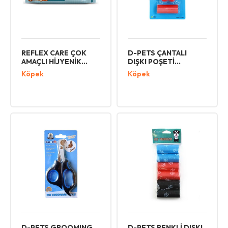
REFLEX CARE ÇOK
D-PETS ÇANTALI
AMAÇLI HİJYENİK
DIŞKI POŞETİ
TEMİZLEME HAVLUSU
YEDEKLİ
Köpek
Köpek
50 Lİ
D-PETS GROOMING
D-PETS RENKLİ DIŞKI