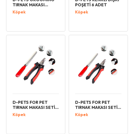
TIRNAK MAKASI
POŞETİ 6 ADET
BÜYÜK
Köpek
Köpek
D-PETS FOR PET
D-PETS FOR PET
TIRNAK MAKASI SETİ
TIRNAK MAKASI SETİ
BÜYÜK
KÜÇÜK
Köpek
Köpek