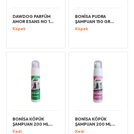
DAWDOG PARFÜM
BONİSA PUDRA
AMOR ESANS NO 1
ŞAMPUAN 150 GR
DOG 100 ML
KÖPEK
Köpek
Köpek
BONİSA KÖPÜK
BONİSA KÖPÜK
ŞAMPUAN 200 ML
ŞAMPUAN 200 ML
ALOEVERA CAT DOG
BABY POWDER CAT
Kedi
Kedi