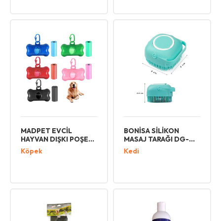
MADPET EVCİL
BONİSA SİLİKON
HAYVAN DIŞKI POŞETİ
MASAJ TARAĞI DG-
ÇANTASI
1054
Köpek
Kedi