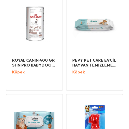
ROYAL CANIN 400 GR
PEPY PET CARE EVCİL
SHN PRO BABYDOG
HAYVAN TEMİZLEME
MİLK KÖPEK SÜT
MENDİLİ 50 Lİ
Köpek
Köpek
TOZU