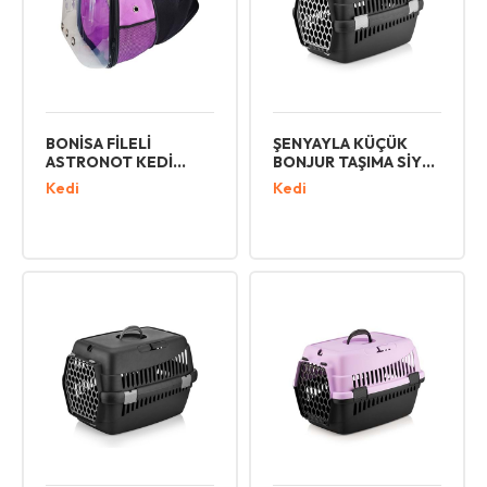
BONİSA FİLELİ
ŞENYAYLA KÜÇÜK
ASTRONOT KEDİ
BONJUR TAŞIMA SİYAH
KÖPEK TAŞIMA
5096-1
Kedi
Kedi
ÇANTASI TCS-36