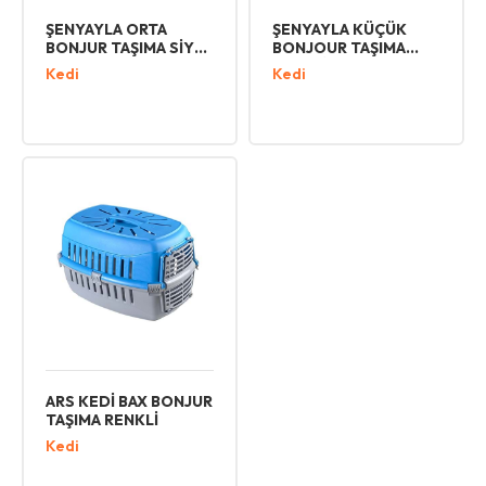
ŞENYAYLA ORTA
ŞENYAYLA KÜÇÜK
BONJUR TAŞIMA SİYAH
BONJOUR TAŞIMA
5097
RENKLİ 5096
Kedi
Kedi
ARS KEDİ BAX BONJUR
TAŞIMA RENKLİ
Kedi