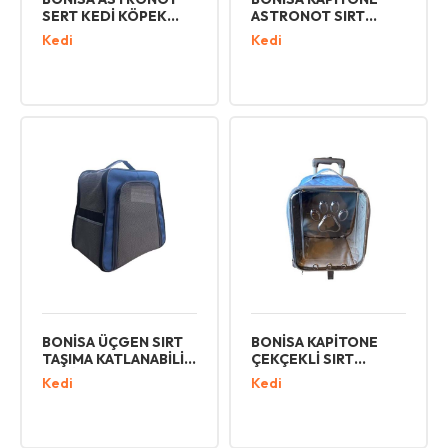
SERT KEDİ KÖPEK
ASTRONOT SIRT
TAŞIMA ÇANTASI**
TAŞIMA
Kedi
Kedi
BONİSA ÜÇGEN SIRT
BONİSA KAPİTONE
TAŞIMA KATLANABİLİR
ÇEKÇEKLİ SIRT
KEDİ KÖPEK TAŞIMA
ÇANTASI
Kedi
Kedi