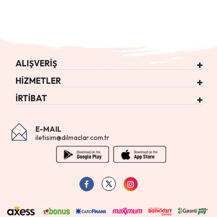
ALIŞVERİŞ
HİZMETLER
İRTİBAT
E-MAIL
iletisim@dilmaclar.com.tr