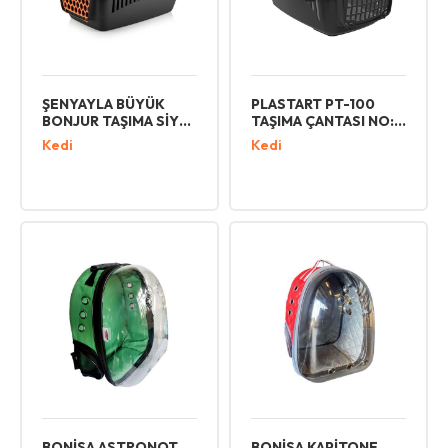
ŞENYAYLA BÜYÜK
PLASTART PT-100
BONJUR TAŞIMA SİYAH
TAŞIMA ÇANTASI NO:1
5102
GRİ
Kedi
Kedi
BONİSA ASTRONOT
BONİSA KAPİTONE