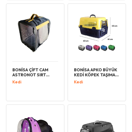
BONİSA ÇİFT CAM
BONİSA APKO BÜYÜK
ASTRONOT SIRT
KEDİ KÖPEK TAŞIMA
TAŞIMA KEDİ KÖPEK
PLASTİK KAPI
Kedi
Kedi
TAŞIMA ÇANTASI