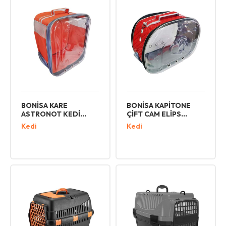
BONİSA KARE
BONİSA KAPİTONE
ASTRONOT KEDİ
ÇİFT CAM ELİPS
KÖPEK TAŞIMA
TAŞIMA ÇANTASI
Kedi
Kedi
ÇANTASI TCS 10