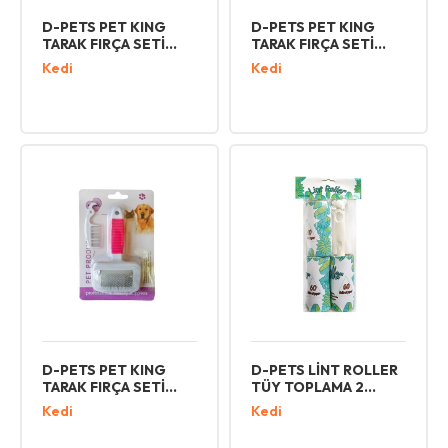
D-PETS PET KING
D-PETS PET KING
TARAK FIRÇA SETİ
TARAK FIRÇA SETİ
BÜYÜK
ORTA
Kedi
Kedi
D-PETS PET KING
D-PETS LİNT ROLLER
TARAK FIRÇA SETİ
TÜY TOPLAMA 2
KÜÇÜK
YEDEKLİ 60 YAPRAK
Kedi
Kedi