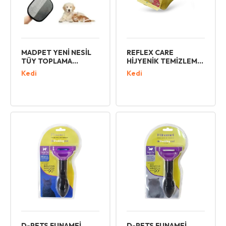
MADPET YENİ NESİL
REFLEX CARE
TÜY TOPLAMA
HİJYENİK TEMİZLEME
ELDİVENİ
HAVLUSU 50 Lİ
Kedi
Kedi
NERGİZ ÇİÇEĞİ
D-PETS FUNAMEİ
D-PETS FUNAMEİ