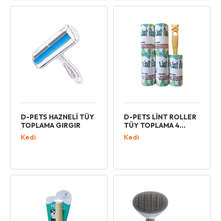
D-PETS HAZNELİ TÜY
D-PETS LİNT ROLLER
TOPLAMA GIRGIR
TÜY TOPLAMA 4
YEDEKLİ 60 YAPRAK
Kedi
Kedi