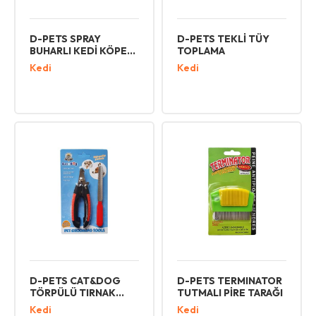
D-PETS SPRAY
D-PETS TEKLİ TÜY
BUHARLI KEDİ KÖPEK
TOPLAMA
TARAMA FIRÇASI
Kedi
Kedi
D-PETS CAT&DOG
D-PETS TERMINATOR
TÖRPÜLÜ TIRNAK
TUTMALI PİRE TARAĞI
MAKASI SETİ KÜÇÜK
Kedi
Kedi