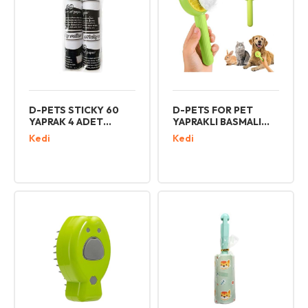
D-PETS STICKY 60
D-PETS FOR PET
YAPRAK 4 ADET
YAPRAKLI BASMALI
YEDEK TÜY TOPLAMA
TARAK
Kedi
Kedi
KAĞIDI