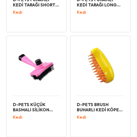
KEDİ TARAĞI SHORT
KEDİ TARAĞI LONG
HAIR L
HAIR L
Kedi
Kedi
D-PETS KÜÇÜK
D-PETS BRUSH
BASMALI SİLİKON
BUHARLI KEDİ KÖPEK
TARAK
TARAMA FIRÇASI
Kedi
Kedi