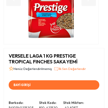
VERSELE LAGA 1 KG PRESTIGE
TROPICAL FINCHES SAKA YEMİ
Henüz Değerlendirilmemiş
İlk Sen Değerlendir
BAYİ GİRİŞİ
Barkodu:
Stok Kodu:
Stok Miktarı:
5410340215203
810-421520
-42 ADET