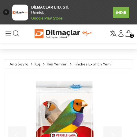
DİLMAÇLAR LTD. ŞTİ.
İNDİR
Ücretsiz
Google Play Store
0
Ana Sayfa
Kuş
Kuş Yemleri
Finches Exotich Yemi