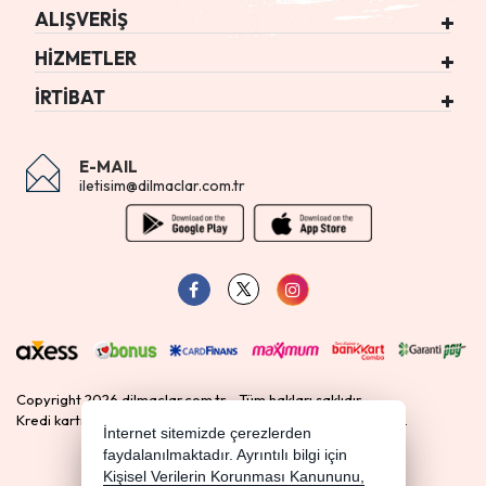
ALIŞVERİŞ
HİZMETLER
İRTİBAT
E-MAIL
iletisim@dilmaclar.com.tr
Copyright 2026 dilmaclar.com.tr - Tüm hakları saklıdır.
Kredi kartı bilgileriniz 256bit SSL sertifikası ile korunmaktadır.
İnternet sitemizde çerezlerden
faydalanılmaktadır. Ayrıntılı bilgi için
E-BÜLTEN
Kişisel Verilerin Korunması Kanununu,