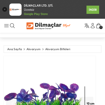
DİLMAÇLAR LTD. ŞTİ.
İNDİR
Ücretsiz
Google Play Store
0
Ana Sayfa
Akvaryum
Akvaryum Bitkileri