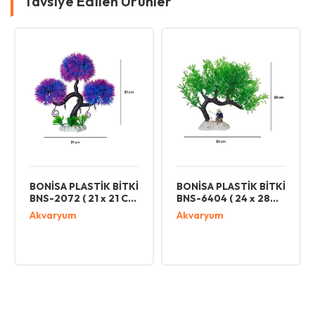
Tavsiye Edilen Ürünler
BONİSA PLASTİK BİTKİ
BONİSA PLASTİK BİTKİ
BNS-2072 ( 21 x 21 CM
BNS-6404 ( 24 x 28
)
CM )
Akvaryum
Akvaryum