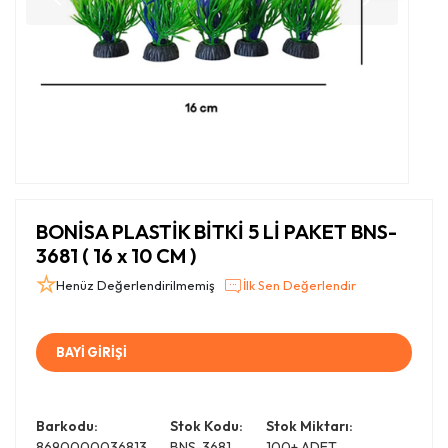
BONİSA PLASTİK BİTKİ 5 Lİ PAKET BNS-
3681 ( 16 x 10 CM )
Henüz Değerlendirilmemiş
İlk Sen Değerlendir
BAYİ GİRİŞİ
Barkodu:
Stok Kodu:
Stok Miktarı:
8690000036813
BNS-3681
100+ ADET