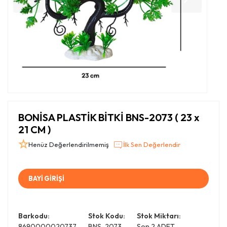
BONİSA PLASTİK BİTKİ BNS-2073 ( 23 x
21 CM )
Henüz Değerlendirilmemiş
İlk Sen Değerlendir
BAYİ GİRİŞİ
Barkodu:
Stok Kodu:
Stok Miktarı:
8690000020737
BNS-2073
Son 2 ADET