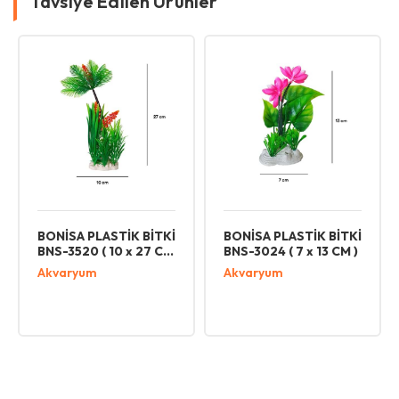
Tavsiye Edilen Ürünler
BONİSA PLASTİK BİTKİ
BONİSA PLASTİK BİTKİ
BNS-3520 ( 10 x 27 CM
BNS-3024 ( 7 x 13 CM )
)
Akvaryum
Akvaryum