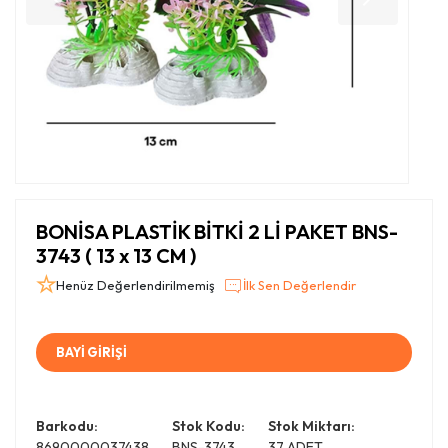
BONİSA PLASTİK BİTKİ 2 Lİ PAKET BNS-
3743 ( 13 x 13 CM )
Henüz Değerlendirilmemiş
İlk Sen Değerlendir
BAYİ GİRİŞİ
Barkodu:
Stok Kodu:
Stok Miktarı:
8690000037438
BNS-3743
37 ADET