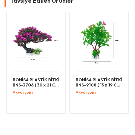
Tavsiye Edilen Ürünler
STİK BİTKİ
BONİSA PLASTİK BİTKİ
BONİSA PLASTİ
 30 x 21 CM
BNS-9108 ( 15 x 19 CM
BNS-3707 ( 26 
)
)
Akvaryum
Akvaryum