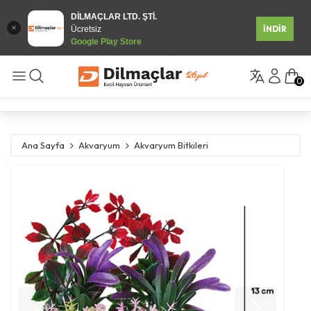
DİLMAÇLAR LTD. ŞTİ.
İNDİR
Ücretsiz
Google Play Store
0
Ana Sayfa
Akvaryum
Akvaryum Bitkileri