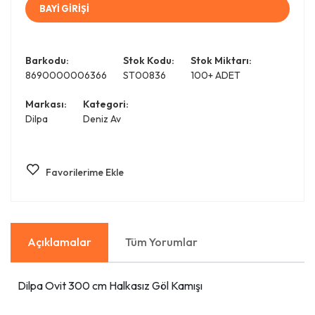
BAYİ GİRİŞİ
Barkodu:
Stok Kodu:
Stok Miktarı:
8690000006366
ST00836
100+ ADET
Markası:
Kategori:
Dilpa
Deniz Av
Favorilerime Ekle
Açıklamalar
Tüm Yorumlar
Dilpa Ovit 300 cm Halkasız Göl Kamışı