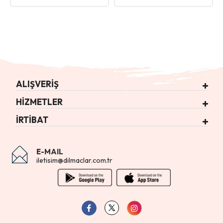
ALIŞVERİŞ
HİZMETLER
İRTİBAT
E-MAIL
iletisim@dilmaclar.com.tr