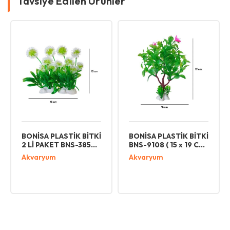
Tavsiye Edilen Ürünler
BONİSA PLASTİK BİTKİ
BONİSA PLASTİK BİTKİ
BNS-9108 ( 15 x 19 CM
5 Lİ PAKET BNS-3491 (
)
10 x 20 CM )
Akvaryum
Akvaryum