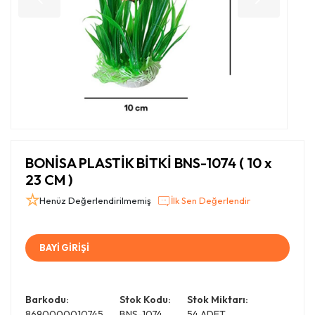
BONİSA PLASTİK BİTKİ BNS-1074 ( 10 x
23 CM )
Henüz Değerlendirilmemiş
İlk Sen Değerlendir
BAYİ GİRİŞİ
Barkodu:
Stok Kodu:
Stok Miktarı:
8690000010745
BNS-1074
54 ADET