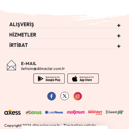
ALIŞVERİŞ
HİZMETLER
İRTİBAT
E-MAIL
iletisim@dilmaclar.com.tr
Copyright 2026 dilmaclar.com.tr - Tüm hakları saklıdır.