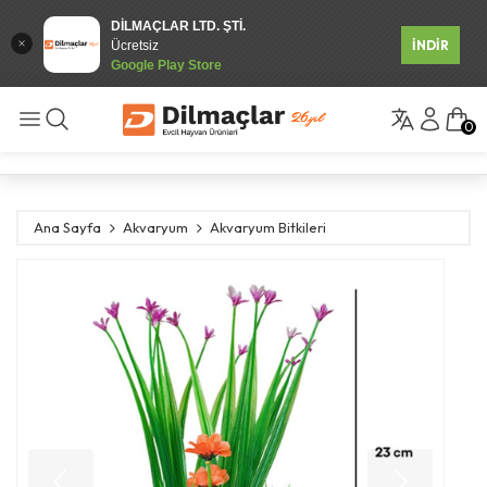
DİLMAÇLAR LTD. ŞTİ.
İNDİR
Ücretsiz
Google Play Store
0
Ana Sayfa
Akvaryum
Akvaryum Bitkileri